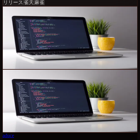
リリース
雀天
麻雀
2026-03-22
リリース
CODESTELLAにブログ機能を追加しました
プログラミングスクール「CODESTELLA」のサイトにブロ
グ機能を追加しました。プログラミング学習や習いごと、
教育に関する情報を発信していきます。
リリース
CODESTELLA
ブログ
2025-04-08
リリース
プログラミングスクール「CODESTELLA」を開
校しました
未経験からプロのエンジニアを目指せるプログラミングス
クール「CODESTELLA」の提供を開始しました。
リリース
CODESTELLA
プログラミングスクール
aduce