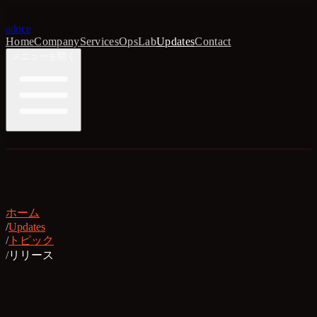
aduce
Home
Company
Services
Ops
Lab
Updates
Contact
メニューを開く
ホーム
/
Updates
/
トピック
/
リリース